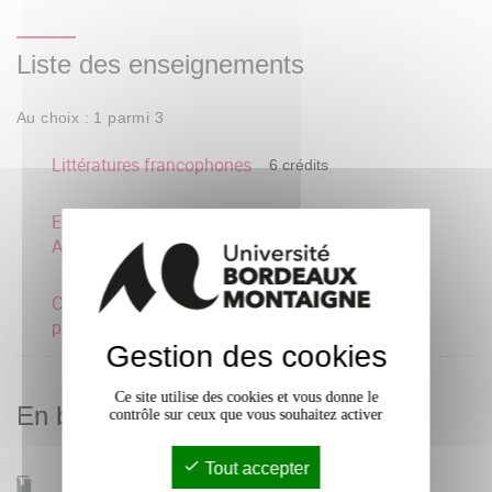
Liste des enseignements
Au choix : 1 parmi 3
Littératures francophones
6 crédits
Emerging Voices :
6 crédits
American Women Writers
Concepts, théories et
pratiques 3
Gestion des cookies
Ce site utilise des cookies et vous donne le
En bref
contrôle sur ceux que vous souhaitez activer
Tout accepter
Mobilité d'études
Oui