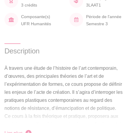
3 crédits
3LAAT1
Composante(s)
Période de l'année
UFR Humanités
Semestre 3
Description
À travers une étude de l’histoire de l’art contemporain,
d’œuvres, des principales théories de l’art et de
l’expérimentation de formes, ce cours propose de définir
les enjeux de l’acte de création. Il s’agira d’interroger les
pratiques plastiques contemporaines au regard des
notions de résistance, d’émancipation et de politique.
Ce cours à la fois théorique et pratique, proposera aux
participant.e.s d’expérimenter des formes afin de produire
un projet plastique ancré dans les enjeux soulevés.