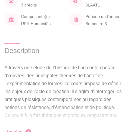
3 crédits
3LAAT1
Composante(s)
Période de l'année
UFR Humanités
Semestre 3
Description
À travers une étude de l’histoire de l’art contemporain,
d’œuvres, des principales théories de l’art et de
l’expérimentation de formes, ce cours propose de définir
les enjeux de l’acte de création. Il s’agira d’interroger les
pratiques plastiques contemporaines au regard des
notions de résistance, d’émancipation et de politique.
Ce cours à la fois théorique et pratique, proposera aux
participant.e.s d’expérimenter des formes afin de produire
un projet plastique ancré dans les enjeux soulevés.