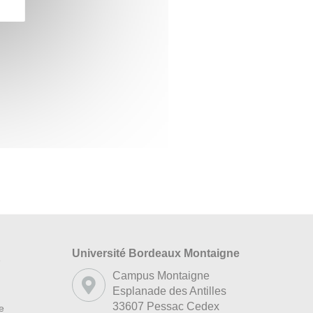
Université Bordeaux Montaigne
s
Campus Montaigne
Esplanade des Antilles
33607 Pessac Cedex
re