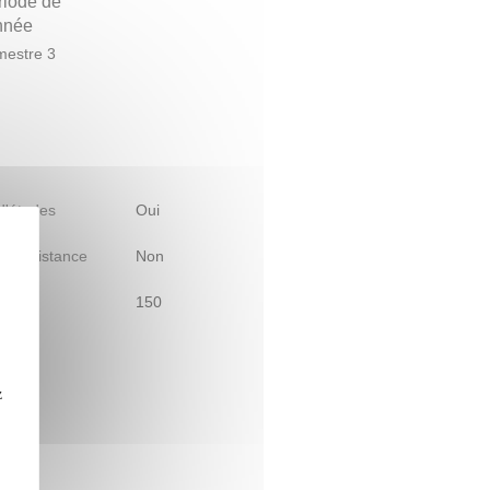
riode de
année
estre 3
 d'études
Oui
le à distance
Non
150
z