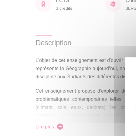
ECTS
Cod
3 crédits
3LR
Description
L'objet de cet enseignement est d'ouvrir de n
représente la Géographie aujourd’hui, en faisa
discipline aux étudiants des différentes discip
Cet enseignement propose d'explorer, de déc
problématiques contemporaines telles les 
(climats, sols, eaux, déchets), les probl
naturelles, la mondialisation, les thématiq
mobilités, aux frontières...
Lire plus