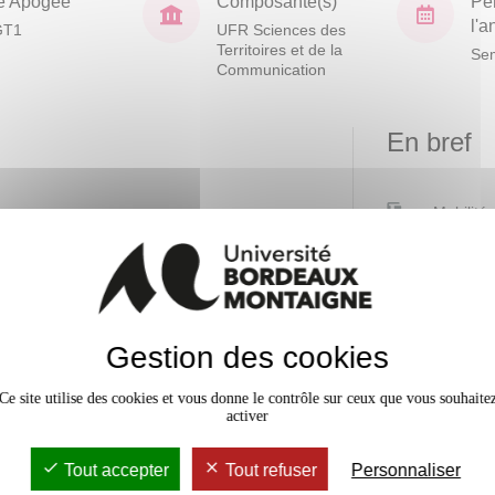
e Apogée
Composante(s)
Pé
l'
GT1
UFR Sciences des
Territoires et de la
Sem
Communication
En bref
Mobilité
ouvelles perspectives sur ce que
nt découvrir et re-découvrir cette
Accessib
lines de l’UBM.
Effectif
rypter et d'analyser les grandes
Gestion des cookies
dégradations environnementales
ématiques liées aux ressources
Ce site utilise des cookies et vous donne le contrôle sur ceux que vous souhaite
activer
ues liées à l'alimentation, aux
Tout accepter
Tout refuser
Personnaliser