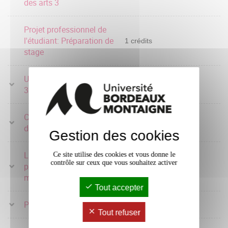
des arts 3
Projet professionnel de
l'étudiant: Préparation de
1 crédits
stage
UE Découverte Semestre
3 crédits
3
Culture, histoire et théorie
5 crédits
des arts 3
Gestion des cookies
Langue vivante Monde
Ce site utilise des cookies et vous donne le
contrôle sur ceux que vous souhaitez activer
pro et autonomie en
6 crédits
milieu documentaire
Tout accepter
Pratiques disciplinaires
9 crédits
Tout refuser