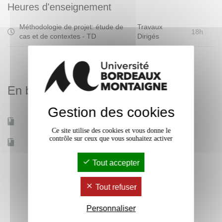
Heures d'enseignement
Méthodologie de projet: étude de
Travaux
18h
cas et de contextes - TD
Dirigés
En bref
Gestion des cookies
Mobilité d'études
Non
Ce site utilise des cookies et vous donne le
contrôle sur ceux que vous souhaitez activer
Accessible à distance
Non
Tout accepter
Tout refuser
Personnaliser