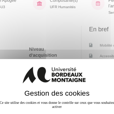
e Apogée
Composante(s)
Pé
l'
GU3
UFR Humanités
Sem
En bref
Mobilité
Niveau
d'acquisition
Accessib
éoriques
x
ur comprendre
société actuelle
rite ou orale),
x
Gestion des cookies
s discilplines
x
Ce site utilise des cookies et vous donne le contrôle sur ceux que vous souhaite
activer