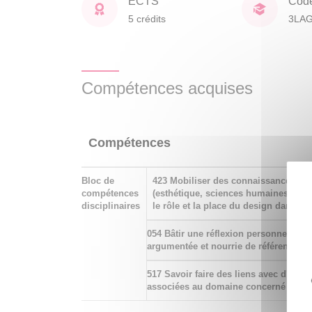
ECTS
Cod
5 crédits
3LA
Compétences acquises
Compétences
Bloc de
423 Mobiliser des connaissances th
compétences
(esthétique, sciences humaines) po
disciplinaires
le rôle et la place du design dans la 
054 Bâtir une réflexion personnelle (éc
argumentée et nourrie de références
517 Savoir faire des liens avec d'autre
associées au domaine concerné