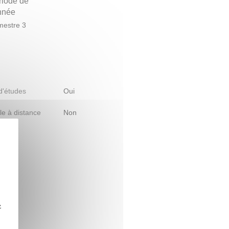
riode de
année
estre 3
 d'études
Oui
le à distance
Non
z