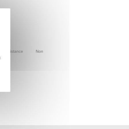
le à distance
Non
z