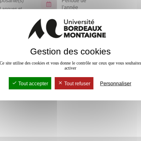
osante(s)
Période de
l'année
Langues et
isations
Semestre 4
En bref
Gestion des cookies
Accessib
Ce site utilise des cookies et vous donne le contrôle sur ceux que vous souhaite
activer
Tout accepter
Tout refuser
Personnaliser