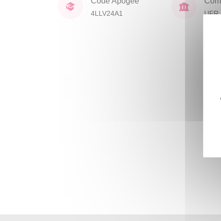
Code Apogée
Comp
4LLV24A1
UFR 
Civil