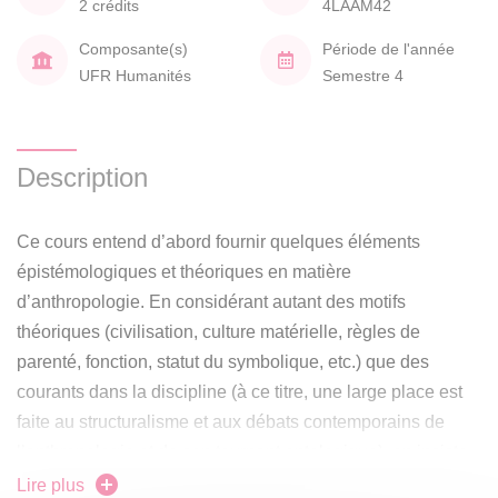
2 crédits
4LAAM42
Composante(s)
Période de l'année
UFR Humanités
Semestre 4
Description
Ce cours entend d’abord fournir quelques éléments
épistémologiques et théoriques en matière
d’anthropologie. En considérant autant des motifs
théoriques (civilisation, culture matérielle, règles de
parenté, fonction, statut du symbolique, etc.) que des
courants dans la discipline (à ce titre, une large place est
faite au structuralisme et aux débats contemporains de
l’anthropologie et de son tournant ontologique), on insiste
notamment sur sa position aussi bien totalisante
Lire plus