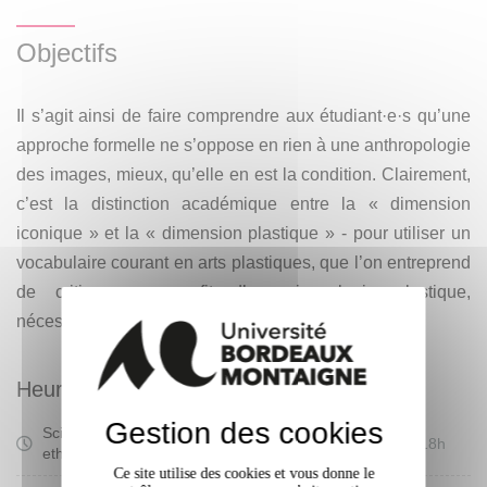
(puisqu’elle embrasse le fait humain dans sa totalité
culturelle) que frontière (puisque sa limite est celle de la
Objectifs
nature) dans le champ des sciences humaines. Mais cette
approche globale s’articule à une « mise en culture »
Il s’agit ainsi de faire comprendre aux étudiant·e·s qu’une
artistique, dans le but d’entrevoir quelques-uns des enjeux
approche formelle ne s’oppose en rien à une anthropologie
d’une
anthropologie des images
, et du nouveau rapport qui
des images, mieux, qu’elle en est la condition. Clairement,
peut s’établir entre une histoire de l’art et une histoire de la
c’est la distinction académique entre la « dimension
culture, dès lors que ce n’est plus la représentation qui
iconique » et la « dimension plastique » - pour utiliser un
fonde ce rapport (comme avec l’iconologie) mais une
vocabulaire courant en arts plastiques, que l’on entreprend
efficacité des formes
elles-mêmes.
de critiquer au profit d’une iconologie plastique,
nécessairement critique.
Heures d'enseignement
Gestion des cookies
Sciences humaines: anthropologie,
Cours
18h
ethnologie - CM
Magistral
Ce site utilise des cookies et vous donne le