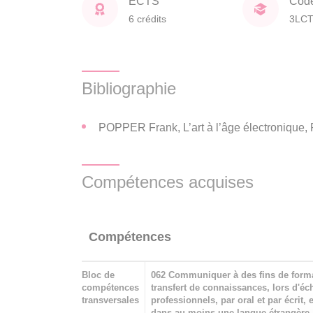
ECTS
Cod
6 crédits
3LC
Bibliographie
POPPER Frank, L’art à l’âge électronique, 
Compétences acquises
Compétences
Bloc de
062 Communiquer à des fins de form
compétences
transfert de connaissances, lors d'é
transversales
professionnels, par oral et par écrit, 
dans au moins une langue étrangère