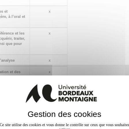
es et
x
re, à l’oral et
éférence et les
x
uérir, traiter,
insi que pour
d’analyse
x
ation et des
x
fins d'analyse
mériques
x
l en lien avec
x
Gestion des cookies
 ressources
x
Ce site utilise des cookies et vous donne le contrôle sur ceux que vous souhaite
t