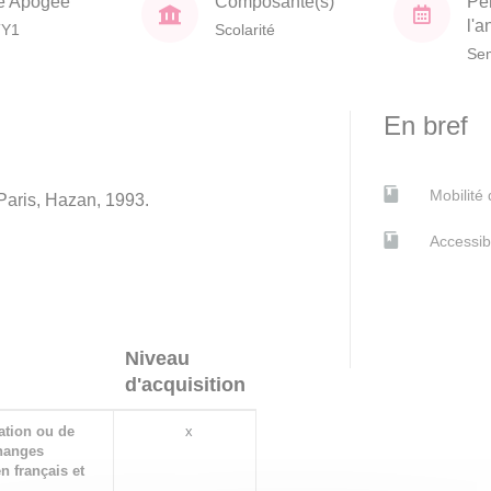
e Apogée
Composante(s)
Pé
l'
TY1
Scolarité
Sem
En bref
Mobilité
Paris, Hazan, 1993.
Accessib
Niveau
d'acquisition
ation ou de
x
changes
en français et