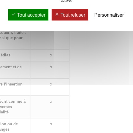
activer
es en vue de
x
Tout accepter
Tout refuser
Personnaliser
éférence et les
x
uérir, traiter,
insi que pour
médias
x
tement et de
x
s l’insertion
x
'écrit comme à
x
iverses
alité
ion ou de
x
hanges