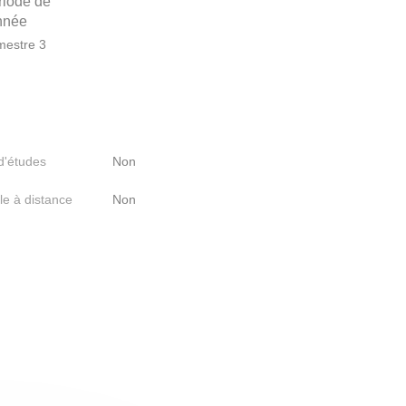
riode de
année
estre 3
 d'études
Non
le à distance
Non