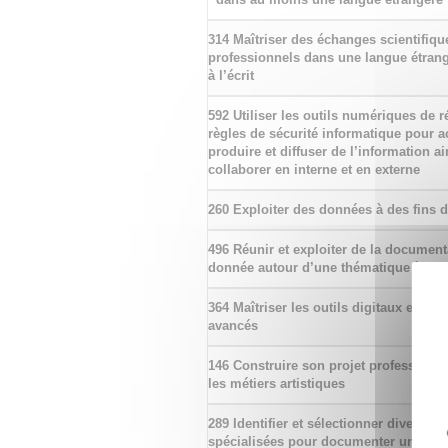
314 Maîtriser des échanges scientifiqu
professionnels dans une langue étrangè
à l’écrit
592 Utiliser les outils numériques de r
règles de sécurité informatique pour acq
produire et diffuser de l’information a
collaborer en interne et en externe
260 Exploiter des données à des fins 
496 Réunir et exploiter de la document
donnée autour d’une thématique à des 
364 Maîtriser les outils digitaux et nu
avancés
146 Construire son projet professionne
les métiers artistiques
289 Identifier et sélectionner diverses
spécialisées pour documenter un suje