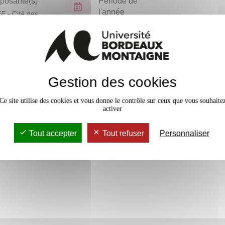
osante(s)
Période de
l'année
FF
- Cité des
ues
Semestre 3
En bref
Gestion des cookies
Accessib
Ce site utilise des cookies et vous donne le contrôle sur ceux que vous souhaite
activer
Tout accepter
Tout refuser
Personnaliser