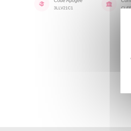
Code Apogée
Comp
3LLV21C1
CLE
lang