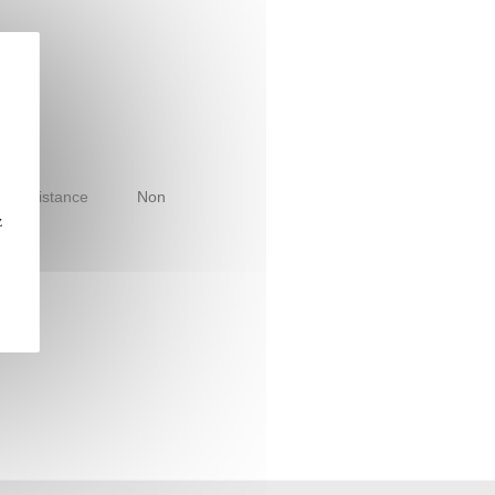
le à distance
Non
z