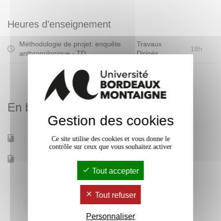
Heures d'enseignement
Méthodologie de projet: enquête
Travaux
18h
anthropologique - TD
Dirigés
En bref
Gestion des cookies
Mobilité d'études
Non
Ce site utilise des cookies et vous donne le
contrôle sur ceux que vous souhaitez activer
Accessible à distance
Non
Tout accepter
Tout refuser
Personnaliser