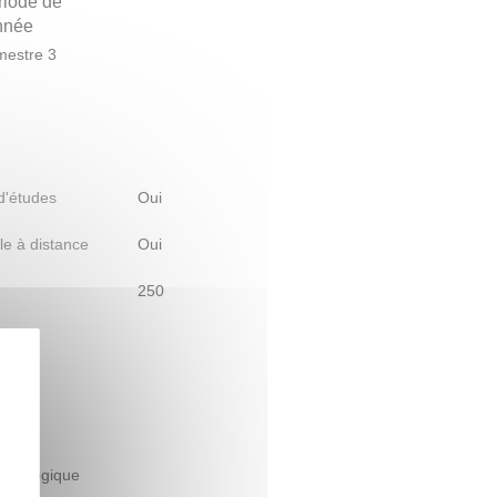
riode de
année
estre 3
 d'études
Oui
le à distance
Oui
250
bon
édagogique