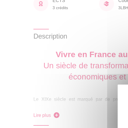
ECTS
Cod
3 crédits
3LB
Description
Vivre en France au
Un siècle de transforma
économiques et 
Le XIXe siècle est marqué par de profond
politiques, économiques et socio-culturels - d
e
la seconde moitié du XVIII
siècle et dont le
Lire plus
après la Première Guerre mondiale.