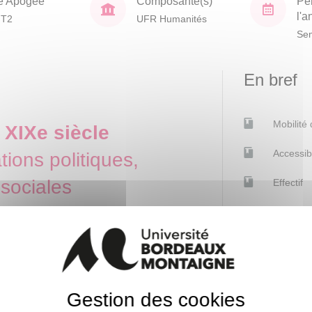
e Apogée
Composante(s)
Pé
l'
HT2
UFR Humanités
Sem
En bref
Mobilité
 XIXe siècle
Accessib
tions politiques,
sociales
Effectif
Contacts
s bouleversements – à la fois
ont les prémices ont démarré dans
s prolongements se poursuivent ​
Carole Carri
Gestion des cookies
Responsable p