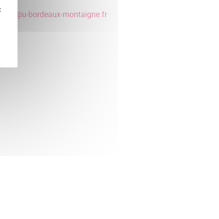
78
z
ribon
@
u-bordeaux-montaigne.fr