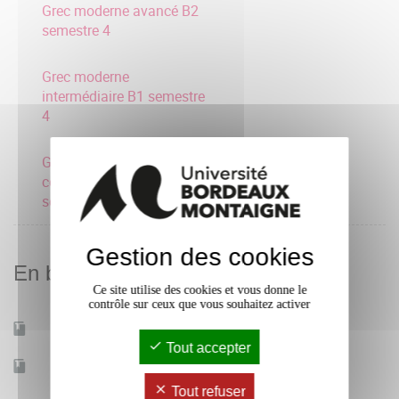
Grec moderne avancé B2
semestre 4
Grec moderne
intermédiaire B1 semestre
4
Grec moderne
consolidation A2
semestre 4
Gestion des cookies
En bref
Ce site utilise des cookies et vous donne le
contrôle sur ceux que vous souhaitez activer
Mobilité d'études
Oui
Tout accepter
Accessible à distance
Non
Tout refuser