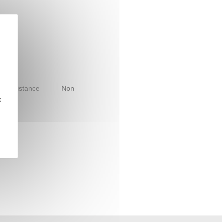
le à distance
Non
z