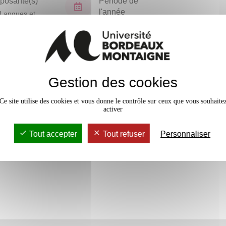
osante(s)
Période de
l'année
Langues et
isations
Semestre 4
En bref
Gestion des cookies
Accessib
Ce site utilise des cookies et vous donne le contrôle sur ceux que vous souhaite
activer
Tout accepter
Tout refuser
Personnaliser