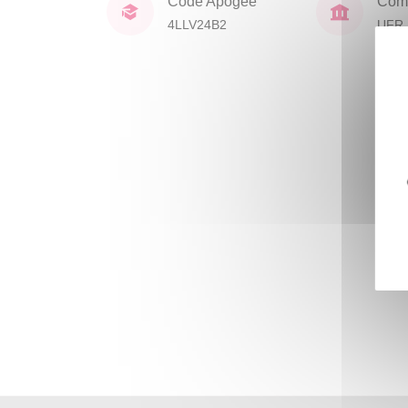
Code Apogée
Comp
4LLV24B2
UFR 
Civil