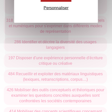
transfert de connaissances, lors d'échanges
Personnaliser
professionnels, par oral et par écrit, en français
318 Maîtriser différents outils et techniques traditionnels
et numériques pour s'exprimer dans différents modes
de représentation
286 Identifier et décrire la diversité des usages
langagiers
197 Disposer d'une expérience personnelle d'écriture
critique ou créative
484 Recueillir et exploiter des matériaux linguistiques
(lexiques, retranscriptions, corpus…)
426 Mobiliser des outils conceptuels et théoriques pour
examiner les questions concrètes auxquelles sont
confrontées les sociétés contemporaines
414 Mobiliser des concepts scientifiques concernant