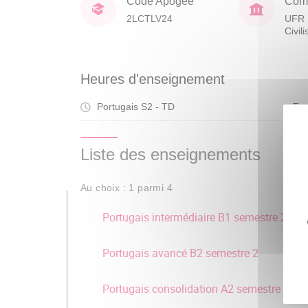
Code Apogée
Comp
2LCTLV24
UFR 
Civil
Heures d'enseignement
Portugais S2 - TD
Tra
Liste des enseignements
Au choix : 1 parmi 4
Portugais intermédiaire B1 semestre 2
Portugais avancé B2 semestre 2
Portugais consolidation A2 semestre 2