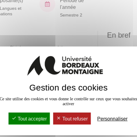
osante(s)
Période de
l'année
Langues et
isations
Semestre 2
En bref
vaux Dirigés
24h
Mobilité
Accessib
Gestion des cookies
Ce site utilise des cookies et vous donne le contrôle sur ceux que vous souhaite
activer
Tout accepter
Tout refuser
Personnaliser