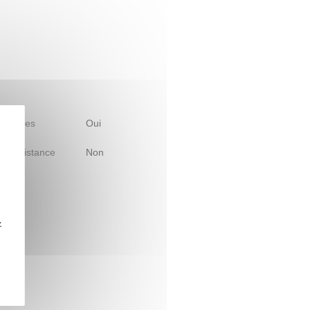
 d'études
Oui
le à distance
Non
z