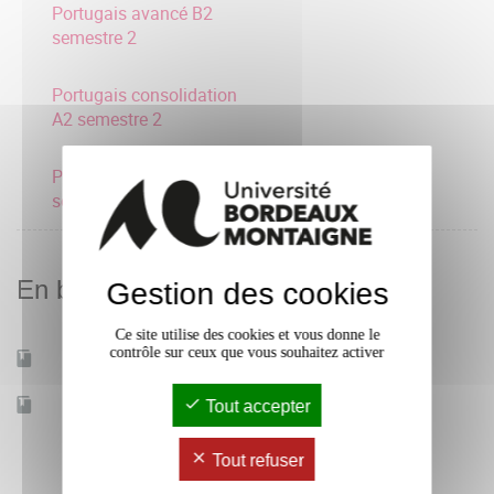
Portugais avancé B2
semestre 2
Portugais consolidation
A2 semestre 2
Portugais débutant A1
semestre 2
En bref
Gestion des cookies
Ce site utilise des cookies et vous donne le
contrôle sur ceux que vous souhaitez activer
Mobilité d'études
Oui
Accessible à distance
Tout accepter
Non
Tout refuser