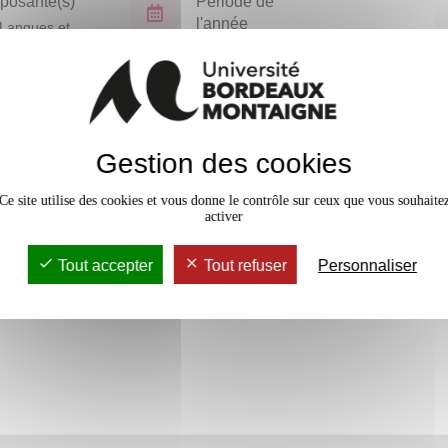
osante(s)
Période de
l'année
Langues et
isations
Semestre 1
En bref
Gestion des cookies
Accessib
Ce site utilise des cookies et vous donne le contrôle sur ceux que vous souhaite
activer
Tout accepter
Tout refuser
Personnaliser