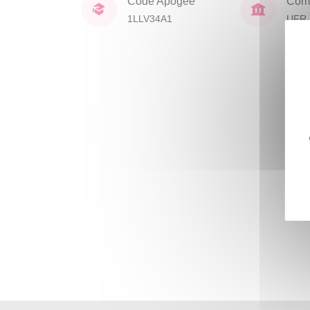
Code Apogée
Comp
1LLV34A1
UFR 
Civil