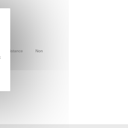
le à distance
Non
z