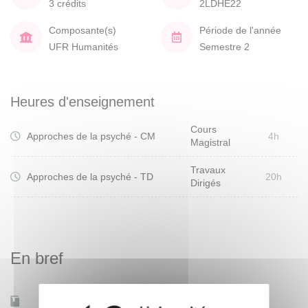
3 crédits
2LDHE22
Composante(s)
Période de l'année
UFR Humanités
Semestre 2
Heures d'enseignement
Cours
Approches de la psyché - CM
4h
Magistral
Travaux
Approches de la psyché - TD
20h
Dirigés
En bref
Mobilité d'études
Oui