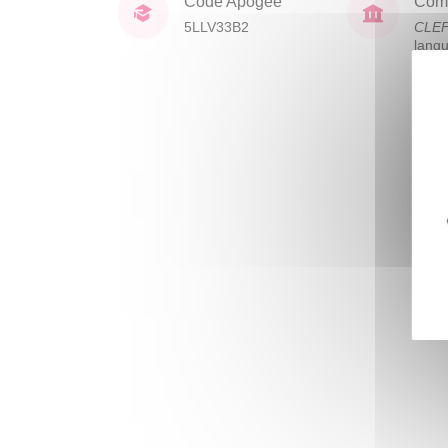
Code Apogée
Comp
5LLV33B2
CLE
lang