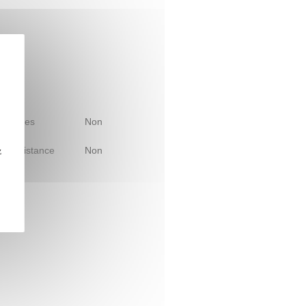
 d'études
Non
le à distance
Non
z