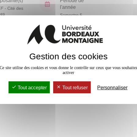
osante(s)
Période de
l'année
FF
- Cité des
ues
Semestre 5
En bref
Gestion des cookies
Mobilité
Accessib
Ce site utilise des cookies et vous donne le contrôle sur ceux que vous souhaite
activer
Tout accepter
Tout refuser
Personnaliser