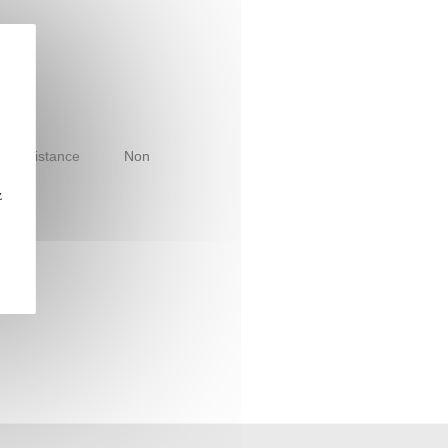
le à distance
Non
z