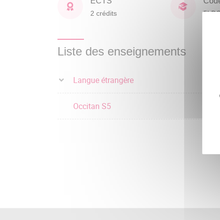
ECTS
Cod
2 crédits
5LD
Liste des enseignements
Langue étrangère
Occitan S5