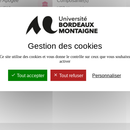
e Apogée
Composante(s)
CHE12
UFR Humanités
En bref
Gestion des cookies
Accessib
1 crédits
Ce site utilise des cookies et vous donne le contrôle sur ceux que vous souhaite
activer
Tout accepter
Tout refuser
Personnaliser