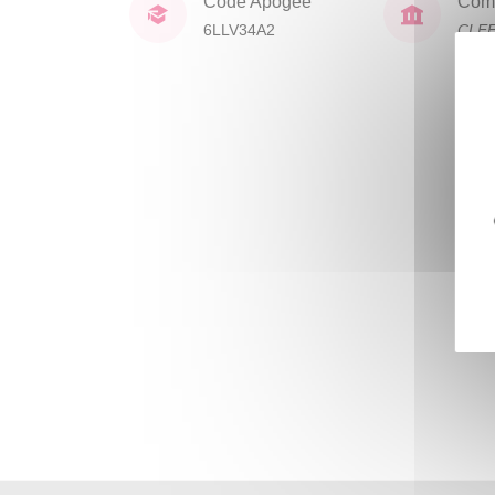
Code Apogée
Comp
6LLV34A2
CLE
lang