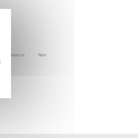
le à distance
Non
z