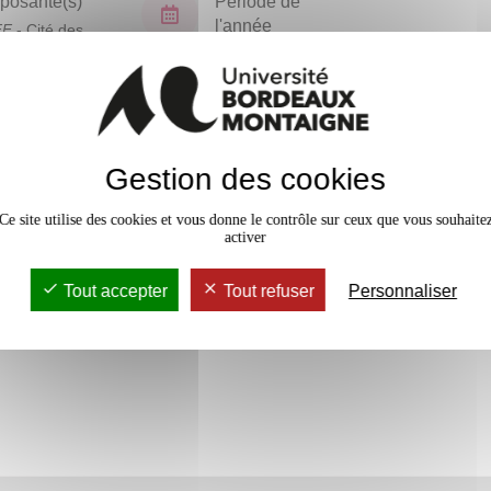
osante(s)
Période de
l'année
FF
- Cité des
ues
Semestre 6
En bref
Gestion des cookies
Accessib
Ce site utilise des cookies et vous donne le contrôle sur ceux que vous souhaite
activer
Tout accepter
Tout refuser
Personnaliser