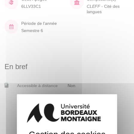
6LLV33C1
CLEFF
- Cité des
langues
Période de l'année
Semestre 6
En bref
Accessible à distance
Non