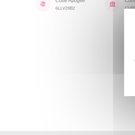
Code Apogée
Comp
6LLV28B2
CLE
lang