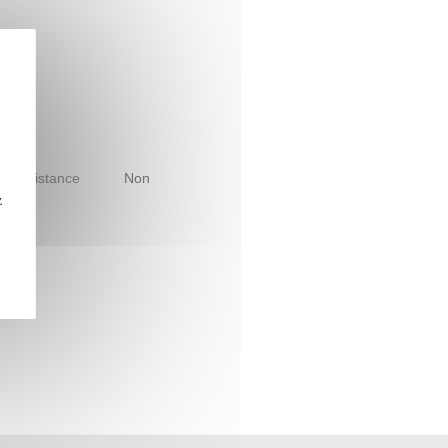
le à distance
Non
z