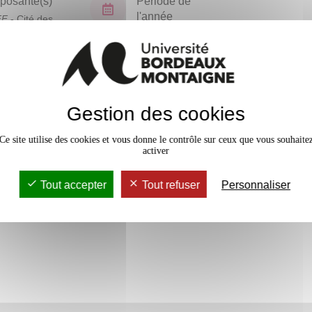
osante(s)
Période de
l'année
FF
- Cité des
ues
Semestre 6
En bref
Gestion des cookies
Accessib
Ce site utilise des cookies et vous donne le contrôle sur ceux que vous souhaite
activer
Tout accepter
Tout refuser
Personnaliser