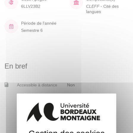
6LLV23B2
CLEFF
- Cité des
langues
Période de l'année
Semestre 6
En bref
Accessible à distance
Non