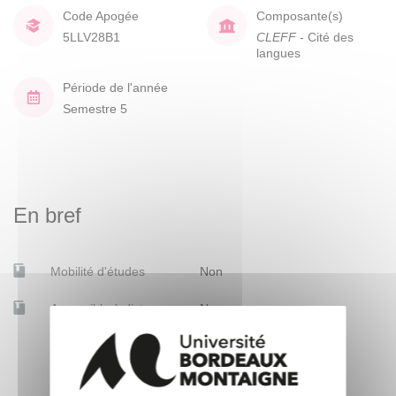
Code Apogée
Composante(s)
5LLV28B1
CLEFF
- Cité des
langues
Période de l'année
Semestre 5
En bref
Mobilité d'études
Non
Accessible à distance
Non