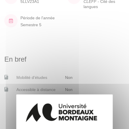
5LLV23A1
CLEFF
- Cité des
langues
Période de l'année
Semestre 5
En bref
Mobilité d'études
Non
Accessible à distance
Non