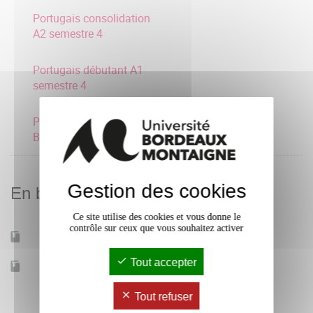
Portugais consolidation
A2 semestre 4
Portugais débutant A1
semestre 4
Portugais intermédiaire
B1 semestre 4
Gestion des cookies
En bref
Ce site utilise des cookies et vous donne le
contrôle sur ceux que vous souhaitez activer
Mobilité d'études
Oui
Tout accepter
Accessible à distance
Non
Tout refuser