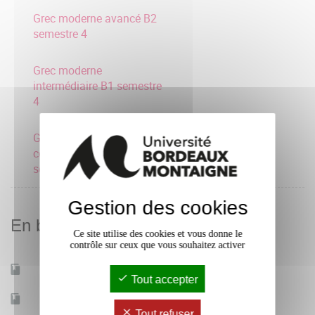
Grec moderne avancé B2
semestre 4
Grec moderne
intermédiaire B1 semestre
4
Grec moderne
consolidation A2
semestre 4
Gestion des cookies
En bref
Ce site utilise des cookies et vous donne le
contrôle sur ceux que vous souhaitez activer
Mobilité d'études
Oui
Tout accepter
Accessible à distance
Non
Tout refuser