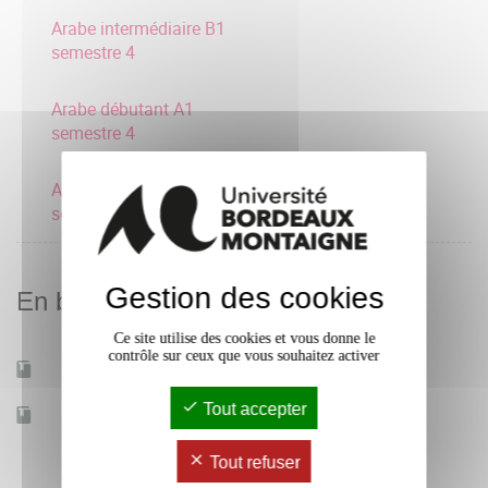
Arabe intermédiaire B1
semestre 4
Arabe débutant A1
semestre 4
Arabe consolidation A2
semestre 4
Gestion des cookies
En bref
Ce site utilise des cookies et vous donne le
contrôle sur ceux que vous souhaitez activer
Mobilité d'études
Oui
Tout accepter
Accessible à distance
Non
Tout refuser