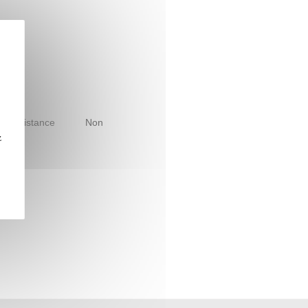
le à distance
Non
z