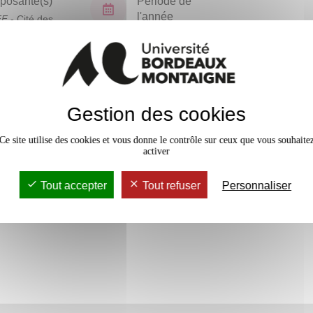
osante(s)
Période de
l'année
FF
- Cité des
ues
Semestre 3
En bref
Gestion des cookies
Accessib
Ce site utilise des cookies et vous donne le contrôle sur ceux que vous souhaite
activer
Tout accepter
Tout refuser
Personnaliser