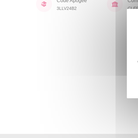
Code Apogée
Comp
3LLV24B2
CLE
lang