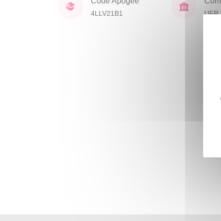
Code Apogée
Comp
4LLV21B1
UFR 
Civil