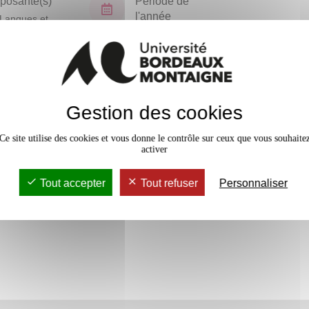
osante(s)
Période de
l'année
Langues et
isations
Semestre 4
En bref
Gestion des cookies
Accessib
Ce site utilise des cookies et vous donne le contrôle sur ceux que vous souhaite
activer
Tout accepter
Tout refuser
Personnaliser