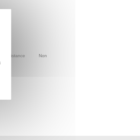
le à distance
Non
z