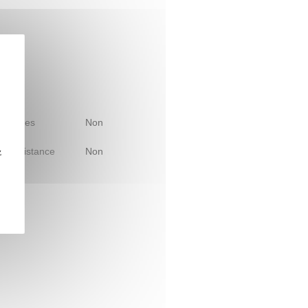
 d'études
Non
le à distance
Non
z