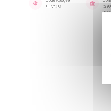
Code Apogée
Comp
5LLV24B1
CLE
lang