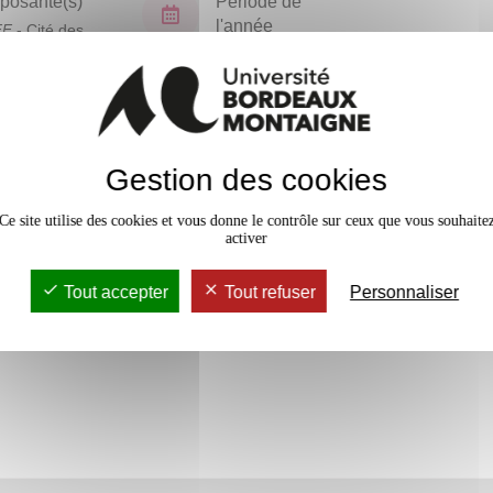
osante(s)
Période de
l'année
FF
- Cité des
ues
Semestre 6
En bref
Gestion des cookies
Accessib
Ce site utilise des cookies et vous donne le contrôle sur ceux que vous souhaite
activer
Tout accepter
Tout refuser
Personnaliser