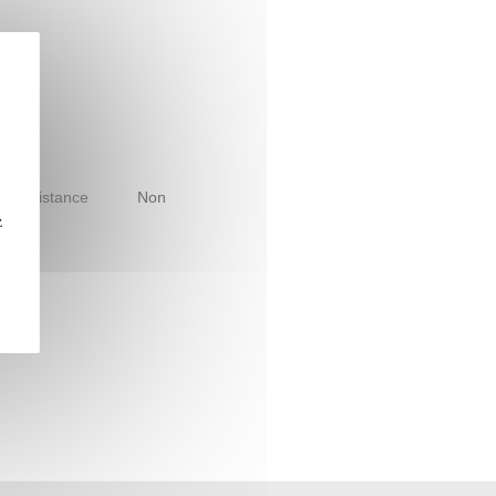
le à distance
Non
z