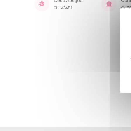
Code Apogée
Comp
6LLV24B1
CLE
lang