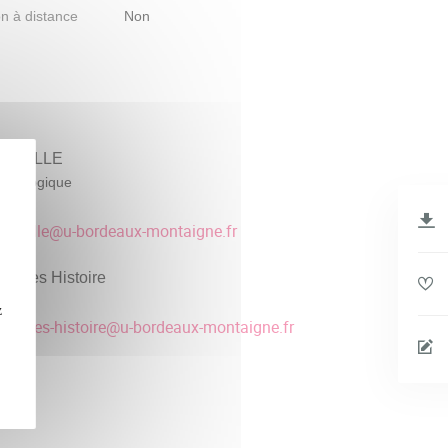
n à distance
Non
OUTOULLE
édagogique
70
utoulle
@
u-bordeaux-montaigne.fr
cences Histoire
1556
z
anites-histoire
@
u-bordeaux-montaigne.fr