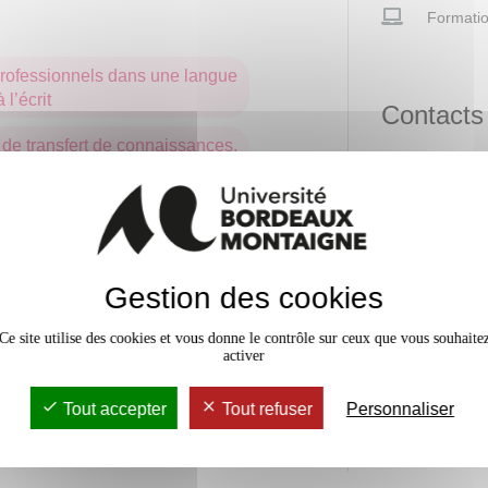
Formatio
professionnels dans une langue
 l’écrit
Contacts
de transfert de connaissances,
ar écrit, en français et dans au
Frédéric B
rangère
Responsable p
05571215
omme à l'oral et analyser avec
Frederic.Bo
 son domaine de spécialité
Gestion des cookies
Bureau des li
de transfert de connaissances,
+3355712
 et par écrit, en français
Ce site utilise des cookies et vous donne le contrôle sur ceux que vous souhaite
licence-hum
activer
Tout accepter
Tout refuser
Personnaliser
 d'acquisition des compétences