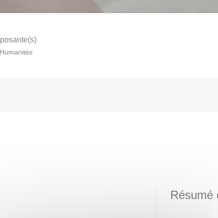
osante(s)
Humanités
Résumé d