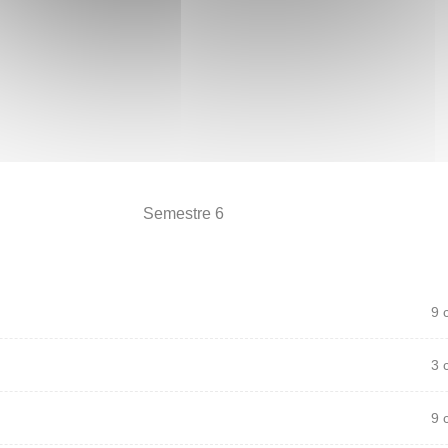
Semestre 6
9 
3 
9 