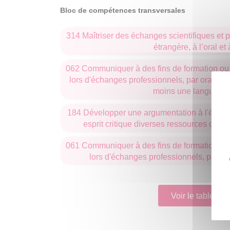
Bloc de compétences transversales
314 Maîtriser des échanges scientifiques et 
étrangère, à l’oral et à
062 Communiquer à des fins de formation ou 
lors d'échanges professionnels, par oral et p
moins une langue ét
184 Développer une argumentation à l'écrit c
esprit critique diverses ressources dans
061 Communiquer à des fins de formation ou 
lors d'échanges professionnels, par oral
Voir le tableau