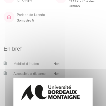
5LLV31B2
CLEFF
- Cité des
langues
Période de l'année
Semestre 5
En bref
Mobilité d'études
Non
Accessible à distance
Non