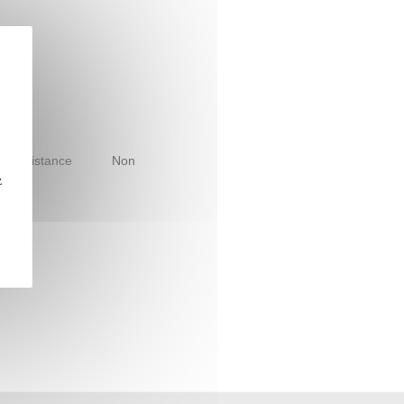
le à distance
Non
z