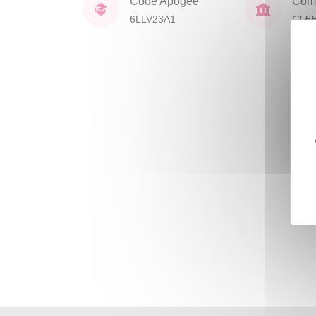
Code Apogée
Comp
6LLV23A1
CLE
lang