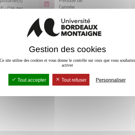
osante(s)
Période de
l'année
FF
- Cité des
ues
Semestre 6
En bref
Gestion des cookies
Accessib
Ce site utilise des cookies et vous donne le contrôle sur ceux que vous souhaite
activer
Tout accepter
Tout refuser
Personnaliser