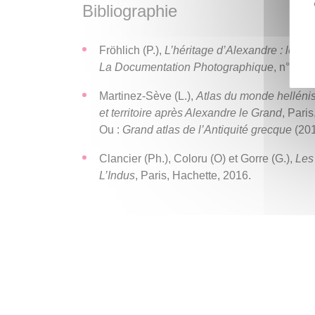
Bibliographie
document ou d’un dossier de documents. La dis
souhaite ouverte et interactive, permettra de 
Fröhlich (P.),
L’héritage d’Alexandre : les Gr
ont interprété ces documents et d’aborder quel
La Documentation Photographique
, n° 804
demeurent encore vifs. On insistera particuliè
régions où les conquérants Gréco-Macédoniens
Martinez-Sève (L.),
Atlas du monde hellénist
dominante, mais confrontée à des civilisations
et territoire après Alexandre le Grand
, Pari
(Égypte, Mésopotamie, Iran et Asie centrale), 
Ou :
Grand atlas de l’Antiquité grecque
(201
documents originaux (papyrus grecs et égyptien
Clancier (Ph.), Coloru (O) et Gorre (G.),
Les
L’Indus
, Paris, Hachette, 2016.