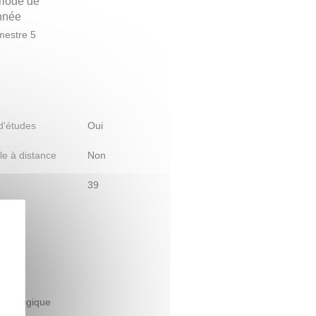
riode de
année
estre 5
 d'études
Oui
le à distance
Non
39
h
édagogique