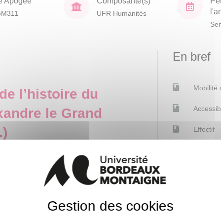
e Apogée
Composante(s)
Pé
l'
GM311
UFR Humanités
Sem
En bref
Mobilité
e l’histoire du
Accessib
xandre le Grand
.)
Effectif
vec la conquête d’Alexandre le
. Elle a par ailleurs subi un
Contacts
D aura pour objectif de donner
 pour l’historien (auteurs
Pierre Frohlic
Gestion des cookies
naies, papyrus, résultats des
Responsable p
sera organisée autour d’un