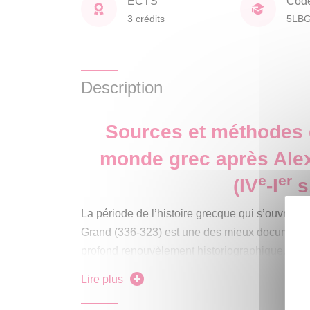
ECTS
Cod
3 crédits
5LB
Description
Sources et méthodes d
monde grec après Ale
e
er
(IV
-I
s
La période de l’histoire grecque qui s’ouvre a
Grand (336-323) est une des mieux documentées
profond renouvèlement historiographique. Le T
un aperçu de la variété des sources disponibles
Lire plus
anciens, inscriptions publiques et privées, mon
fouilles archéologiques, etc.). Chaque séance 