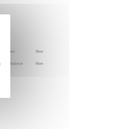
 d'études
Non
le à distance
Non
z