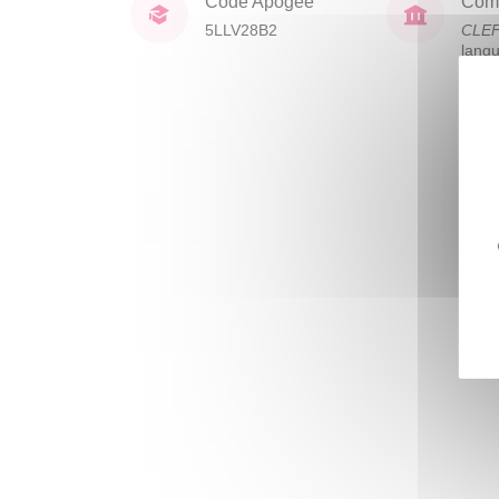
Code Apogée
Comp
5LLV28B2
CLE
lang