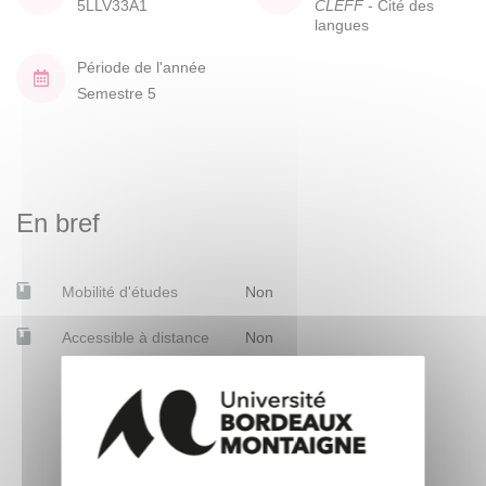
5LLV33A1
CLEFF
- Cité des
langues
Période de l'année
Semestre 5
En bref
Mobilité d'études
Non
Accessible à distance
Non