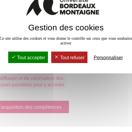
nels potentiellement en relation
les parcours possibles pour y
Gestion des cookies
une organisation pour s’adapter
Ce site utilise des cookies et vous donne le contrôle sur ceux que vous souhaite
atives
activer
 ses compétences et son projet
Tout accepter
Tout refuser
Personnaliser
t identifier le processus de
orisation des savoirs
diffusion et de valorisation des
rcours possibles pour y accéder
 d'acquisition des compétences