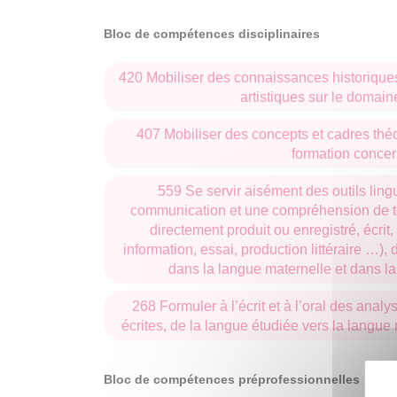
Bloc de compétences disciplinaires
420 Mobiliser des connaissances historiques,
artistiques sur le domai
407 Mobiliser des concepts et cadres th
formation conce
559 Se servir aisément des outils ling
communication et une compréhension de to
directement produit ou enregistré, écrit
information, essai, production littéraire …), 
dans la langue maternelle et dans la
268 Formuler à l’écrit et à l’oral des analy
écrites, de la langue étudiée vers la langu
Bloc de compétences préprofessionnelles