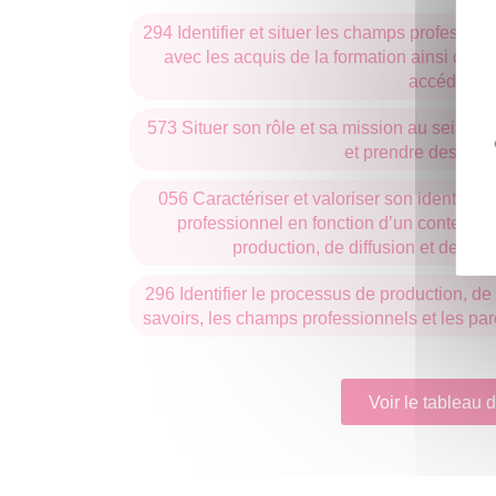
294 Identifier et situer les champs profession
avec les acquis de la formation ainsi que 
accéder
573 Situer son rôle et sa mission au sein d'
et prendre des initi
056 Caractériser et valoriser son identité,
professionnel en fonction d’un contexte e
production, de diffusion et de val
296 Identifier le processus de production, de 
savoirs, les champs professionnels et les pa
Voir le tableau