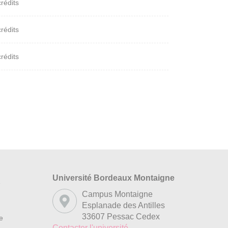
crédits
crédits
crédits
Université Bordeaux Montaigne
s
Campus Montaigne
Esplanade des Antilles
33607 Pessac Cedex
re
Contacter l'université