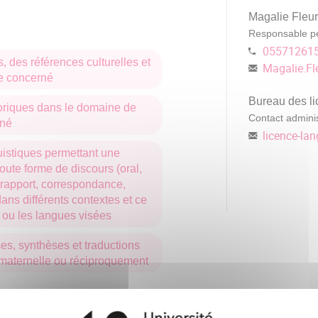
Magalie Fleur
Responsable p
05571261
 des références culturelles et
Magalie.Fl
ne concerné
Bureau des li
éoriques dans le domaine de
Contact adminis
rné
licence-la
uistiques permettant une
ute forme de discours (oral,
, rapport, correspondance,
dans différents contextes et ce
 ou les langues visées
ses, synthèses et traductions
e maternelle ou réciproquement