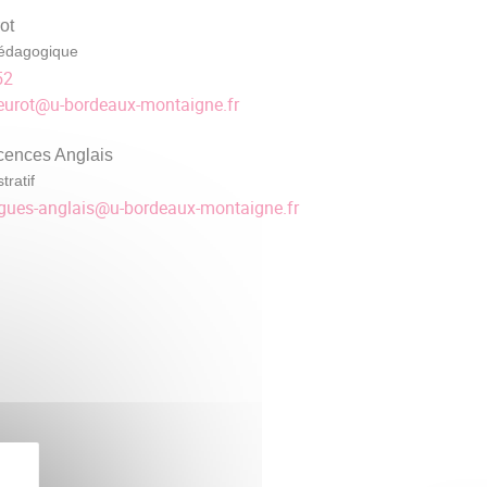
ot
édagogique
52
eurot
@
u-bordeaux-montaigne.fr
cences Anglais
tratif
ngues-anglais
@
u-bordeaux-montaigne.fr