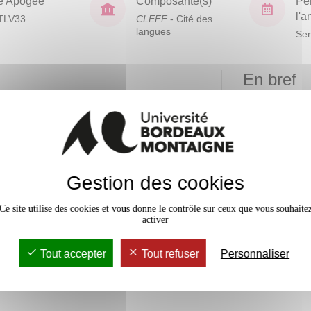
e Apogée
Composante(s)
Pé
l'
TLV33
CLEFF
- Cité des
langues
Sem
En bref
Mobilité
Accessib
Gestion des cookies
Ce site utilise des cookies et vous donne le contrôle sur ceux que vous souhaite
activer
Tout accepter
Tout refuser
Personnaliser