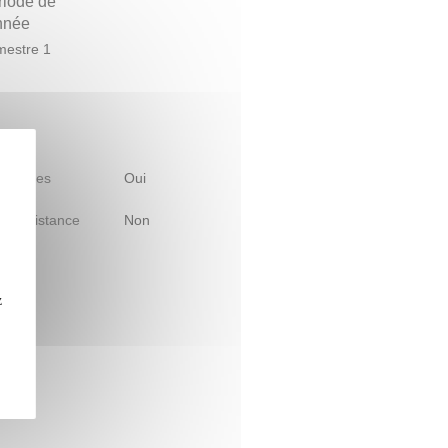
riode de
année
estre 1
 d'études
Oui
le à distance
Non
z