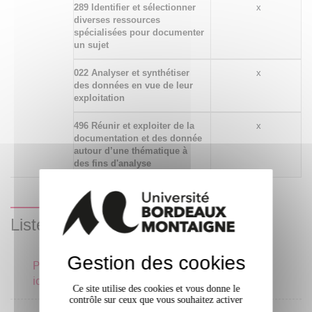
289 Identifier et sélectionner
x
diverses ressources
spécialisées pour documenter
un sujet
022 Analyser et synthétiser
x
des données en vue de leur
exploitation
496 Réunir et exploiter de la
x
documentation et des donnée
autour d’une thématique à
des fins d'analyse
Liste des enseignements
Gestion des cookies
Projet professionnel et
3 crédits
identité numérique
Ce site utilise des cookies et vous donne le
contrôle sur ceux que vous souhaitez activer