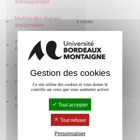
d'enseignement
Maitrise des champs
5 crédits
disciplinaires
Acteur de la communauté
4 crédits
éducative
Langue vivante étrangère
2 crédits
Gestion des cookies
Professionnalisation
4 crédits
Ce site utilise des cookies et vous donne le
contrôle sur ceux que vous souhaitez activer
Recherche et innovation
10 crédits
pédagogique
Tout accepter
Tout refuser
Personnaliser