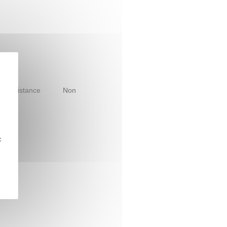
le à distance
Non
z