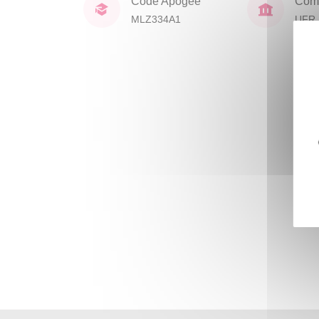
Code Apogée
Comp
MLZ334A1
UFR 
Civil