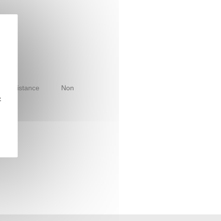
le à distance
Non
z