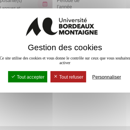
osante(s)
Période de
l'année
Langues et
isations
Semestre 3
En bref
Gestion des cookies
Accessib
Ce site utilise des cookies et vous donne le contrôle sur ceux que vous souhaite
activer
Tout accepter
Tout refuser
Personnaliser