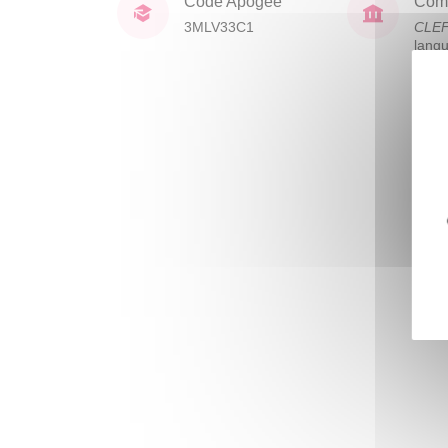
Code Apogée
Comp
3MLV33C1
CLE
lang