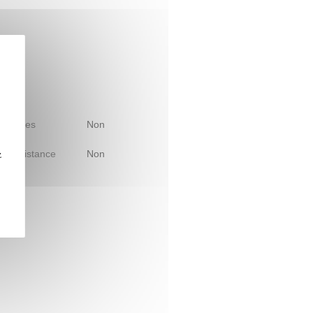
 d'études
Non
le à distance
Non
z