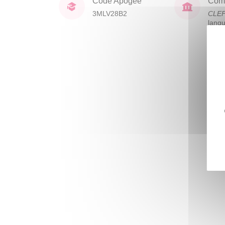
Code Apogée
Comp
3MLV28B2
CLE
lang