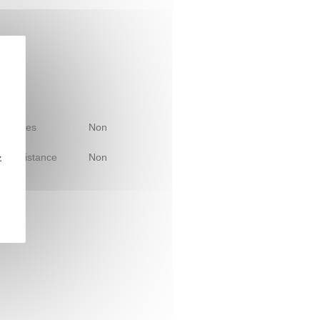
 d'études
Non
le à distance
Non
z