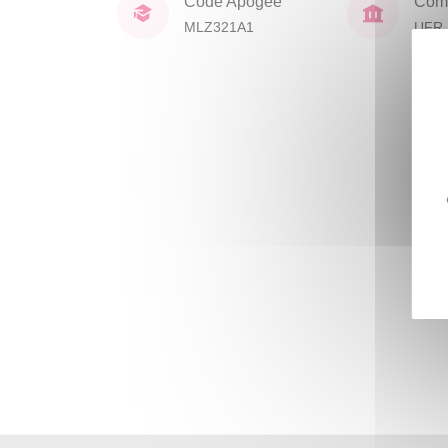
Code Apogée
Comp
MLZ321A1
UFR 
Civil