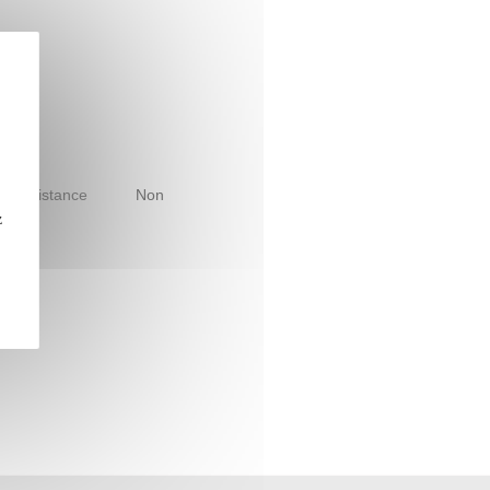
le à distance
Non
z