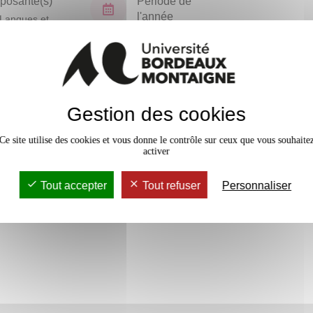
osante(s)
Période de
l'année
Langues et
isations
Semestre 3
En bref
Gestion des cookies
Accessib
Ce site utilise des cookies et vous donne le contrôle sur ceux que vous souhaite
activer
Tout accepter
Tout refuser
Personnaliser